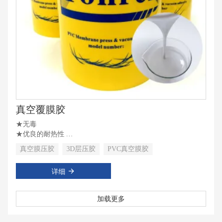
真空覆膜胶
★无毒
★优良的耐热性
★粘合强度高
真空膜压胶
3D层压胶
PVC真空膜胶
详细
加载更多